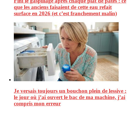
Fini le gaspillage après chaque plat de pâtes : ce
que les anciens faisaient de cette eau refait
surface en 2026 (et c’est franchement malin)
Je versais toujours un bouchon plein de lessive :
le jour où j’ai ouvert le bac de ma machine, j’ai
compris mon erreur