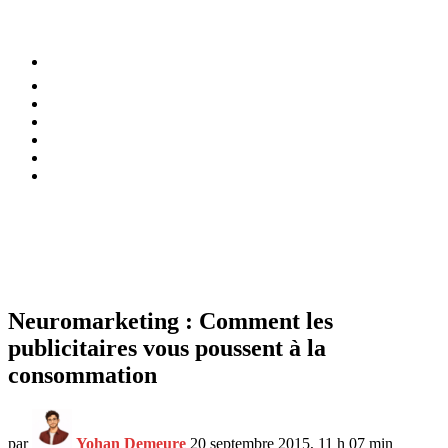
⚡️ Tendances
Alimentation
Bien-être
Chez soi
Conso
Planète
Techno
Menu
Neuromarketing : Comment les
publicitaires vous poussent à la
consommation
par
Yohan Demeure
20 septembre 2015, 11 h 07 min