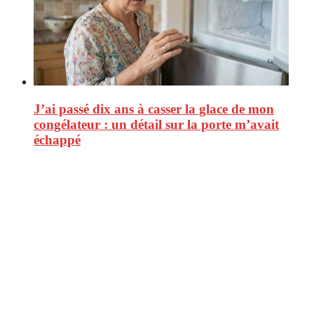
J’ai passé dix ans à casser la glace de mon
congélateur : un détail sur la porte m’avait
échappé
CitizenPost est un magazine qui décrypte les nouvelles tendances de
consommation en matière d’alimentation, de beauté ou encore
d’environnement. Retrouvez chaque jour des informations de qualité
afin de vous aider à vous repérer dans le vaste monde de la
consommation et faire de vous des citoyens éclairés.