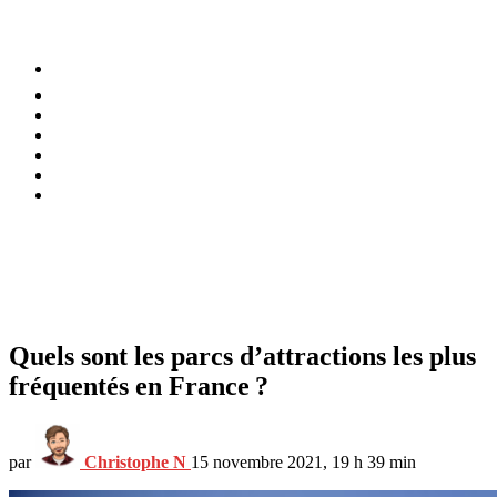
⚡️ Tendances
Alimentation
Bien-être
Chez soi
Conso
Planète
Techno
Menu
Quels sont les parcs d’attractions les plus
fréquentés en France ?
par
Christophe N
15 novembre 2021, 19 h 39 min