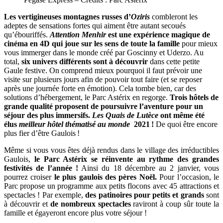
Les vertigineuses montagnes russes d’
Oziris
combleront les
adeptes de sensations fortes qui aiment être autant secoués
qu’ébouriffés.
Attention Menhir
est une expérience magique de
cinéma en 4D qui joue sur les sens de toute la famille
pour mieux
vous immerger dans le monde créé par Goscinny et Uderzo. Au
total,
six univers différents sont à découvrir
dans cette petite
Gaule festive. On comprend mieux pourquoi il faut prévoir une
visite sur plusieurs jours afin de pouvoir tout faire (et se reposer
après une journée forte en émotion). Cela tombe bien, car des
solutions d’hébergement, le Parc Astérix en regorge.
Trois hôtels de
grande qualité proposent de poursuivre l’aventure pour un
séjour des plus immersifs.
Les Quais de Lutèce
ont même été
élus
meilleur hôtel thématisé au monde
2021 !
De quoi être encore
plus fier d’être Gaulois !
Même si vous vous êtes déjà rendus dans le village des irréductibles
Gaulois,
le Parc Astérix se réinvente au rythme des grandes
festivités de l’année !
Ainsi du 18 décembre au 2 janvier, vous
pourrez croiser
le plus gaulois des pères Noël.
Pour l’occasion, le
Parc propose un programme aux petits flocons avec 45 attractions et
spectacles ! Par exemple,
des patinoires pour petits et grands
sont
à découvrir et
de nombreux spectacles
raviront à coup sûr toute la
famille et égayeront encore plus votre séjour !