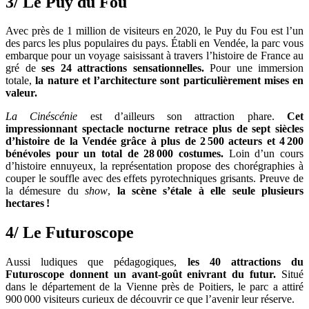
3/ Le Puy du Fou
Avec près de 1 million de visiteurs en 2020, le Puy du Fou est l’un
des parcs les plus populaires du pays. Établi en Vendée, la parc vous
embarque pour un voyage saisissant à travers l’histoire de France au
gré de
ses 24 attractions sensationnelles.
Pour une immersion
totale,
la nature et l’architecture sont particulièrement mises en
valeur.
La Cinéscénie
est d’ailleurs son attraction phare.
Cet
impressionnant spectacle nocturne retrace plus de sept siècles
d’histoire de la Vendée grâce à plus de 2 500 acteurs et 4 200
bénévoles pour un total de 28 000 costumes.
Loin d’un cours
d’histoire ennuyeux, la représentation propose des chorégraphies à
couper le souffle avec des effets pyrotechniques grisants. Preuve de
la démesure du
show
,
la scène s’étale à elle seule plusieurs
hectares !
4/ Le Futuroscope
Aussi ludiques que pédagogiques,
les 40 attractions du
Futuroscope donnent un avant-goût enivrant du futur.
Situé
dans le département de la Vienne près de Poitiers, le parc a attiré
900 000 visiteurs curieux de découvrir ce que l’avenir leur réserve.