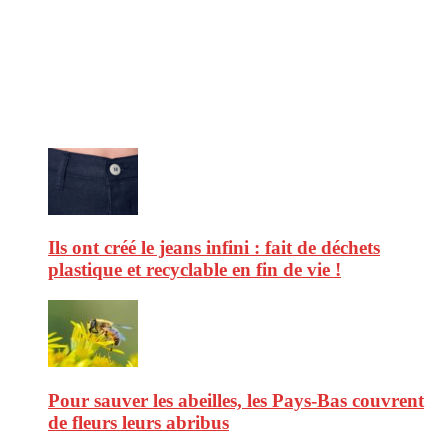
consommation en matière d’alimentation, de beauté ou encore
d’environnement. Retrouvez chaque jour des informations de qualité
afin de vous aider à vous repérer dans le vaste monde de la
consommation et faire de vous des citoyens éclairés.
Ne ratez pas :
Ils ont créé le jeans infini : fait de déchets
plastique et recyclable en fin de vie !
Pour sauver les abeilles, les Pays-Bas couvrent
de fleurs leurs abribus