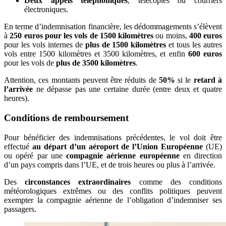
Deux appels téléphoniques
, télécopies ou courriers
électroniques.
En terme d’indemnisation financière, les dédommagements s’élèvent
à
250 euros pour les vols de 1500 kilomètres
ou moins,
400 euros
pour les vols internes de
plus de 1500 kilomètres
et tous les autres
vols entre 1500 kilomètres et 3500 kilomètres, et enfin
600 euros
pour les vols de
plus de 3500 kilomètres
.
Attention, ces montants peuvent être réduits de
50%
si le
retard à
l’arrivée
ne dépasse pas une certaine durée (entre deux et quatre
heures).
Conditions de remboursement
Pour bénéficier des indemnisations précédentes, le vol doit être
effectué
au départ d’un aéroport de l’Union Européenne
(UE)
ou opéré par une
compagnie aérienne européenne
en direction
d’un pays compris dans l’UE, et de trois heures ou plus à l’arrivée.
Des
circonstances
extraordinaires
comme des conditions
météorologiques extrêmes ou des conflits politiques peuvent
exempter la compagnie aérienne de l’obligation d’indemniser ses
passagers.