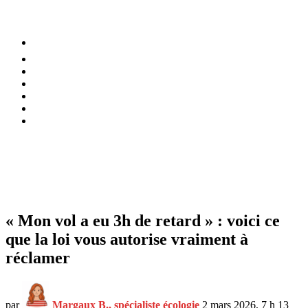
⚡️ Tendances
Alimentation
Bien-être
Chez soi
Conso
Planète
Techno
Menu
« Mon vol a eu 3h de retard » : voici ce
que la loi vous autorise vraiment à
réclamer
par
Margaux B., spécialiste écologie
2 mars 2026, 7 h 13