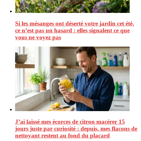
Si les mésanges ont déserté votre jardin cet été,
ce n’est pas un hasard : elles signalent ce que
vous ne voyez pas
J’ai laissé mes écorces de citron macérer 15
jours juste par curiosité : depuis, mes flacons de
nettoyant restent au fond du placard