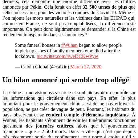
derniers, cela démontre une énorme différence avec les chiffres
annoncés par Pékin. Cela ferait en effet
32 500 urnes de plus
que
celles nécessaires pour les victimes connues du Covid-19. Même si
l’on rajoute les morts naturelles et les victimes dans les EHPAD qui,
comme en France, ne sont pas comptabilisées, la différence reste
importante. On peut donc légitimement se demander si la Chine est
réellement transparente dans ses annonces ?
Some funeral houses in
#Wuhan
began to allow people
to pick up ashes of family members who died after the
lockdown.
pic.twitter.com/4weDCKwPyw
— Caixin Global (@caixin)
March 27, 2020
Un bilan annoncé qui semble trop allégé
La Chine a une vision assez stricte et souhaite avoir un contrôle sur
les informations qui circulent dans son pays. En effet, le plus
important pour le gouvernement chinois est de ne pas effrayer la
population, ne pas créer de vague de peur. Pourtant, les habitants du
pays observent et
se rendent compte d’éléments inquiétants
. À
Wuhan, les habitants s’étonnent de voir les funérariums fonctionner
quasiment
des journées entières
, alors que le gouvernement
n’annonce « que » 2 500 morts. Dans la ville qui n’est que depuis
très récemment sortie du confinement, tout porte à croire qu’il y