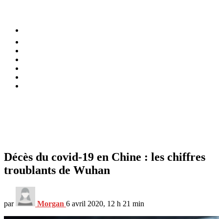
⚡️ Tendances
Alimentation
Bien-être
Chez soi
Conso
Planète
Techno
Menu
Décès du covid-19 en Chine : les chiffres
troublants de Wuhan
par
Morgan
6 avril 2020, 12 h 21 min