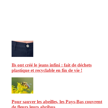
CitizenPost est un magazine qui décrypte les nouvelles tendances de
consommation en matière d’alimentation, de beauté ou encore
d’environnement. Retrouvez chaque jour des informations de qualité
afin de vous aider à vous repérer dans le vaste monde de la
consommation et faire de vous des citoyens éclairés.
Ne ratez pas :
Ils ont créé le jeans infini : fait de déchets
plastique et recyclable en fin de vie !
Pour sauver les abeilles, les Pays-Bas couvrent
de fleurs leurs abribus