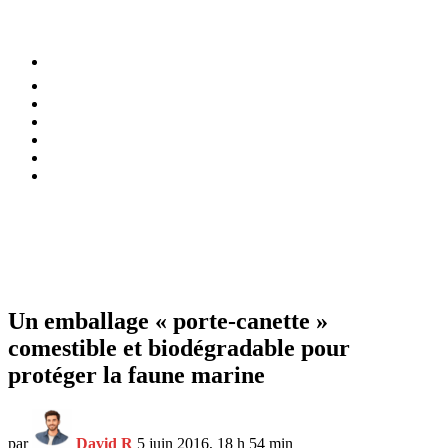
⚡️ Tendances
Alimentation
Bien-être
Chez soi
Conso
Planète
Techno
Menu
Un emballage « porte-canette »
comestible et biodégradable pour
protéger la faune marine
par
David R
5 juin 2016, 18 h 54 min