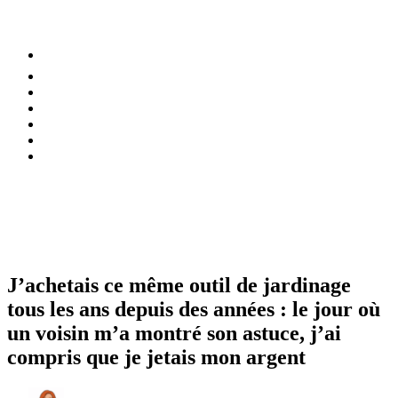
⚡️ Tendances
Alimentation
Bien-être
Chez soi
Conso
Planète
Techno
Menu
J’achetais ce même outil de jardinage
tous les ans depuis des années : le jour où
un voisin m’a montré son astuce, j’ai
compris que je jetais mon argent