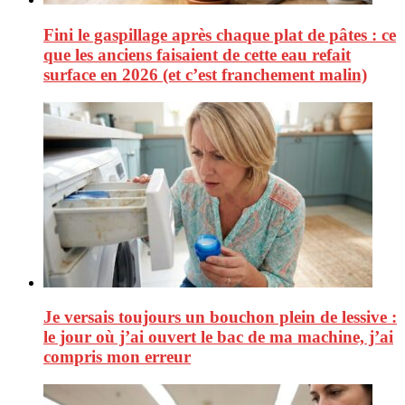
Fini le gaspillage après chaque plat de pâtes : ce
que les anciens faisaient de cette eau refait
surface en 2026 (et c’est franchement malin)
Je versais toujours un bouchon plein de lessive :
le jour où j’ai ouvert le bac de ma machine, j’ai
compris mon erreur