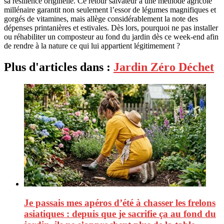
sa résilience originelle. Ce retour salvateur à une méthode agricole
millénaire garantit non seulement l’essor de légumes magnifiques et
gorgés de vitamines, mais allège considérablement la note des
dépenses printanières et estivales. Dès lors, pourquoi ne pas installer
ou réhabiliter un composteur au fond du jardin dès ce week-end afin
de rendre à la nature ce qui lui appartient légitimement ?
Plus d'articles dans :
Jardin Zéro Déchet
Je passais mes apéros d’été à chasser les frelons
asiatiques : depuis que je sacrifie ça au fond du