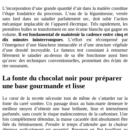
L’incorporation d’une grande quantité d’air dans la matière constitue
l’étape fondatrice du processus. L’eau de la légumineuse, versée
sans fard dans un saladier parfaitement sec, doit subir l’action
mécanique implacable de l’appareil électrique. Très rapidement, les
premières bulles se transforment en une écume blanche qui gagne en
volume.
Il est fondamental de maintenir la cadence entre cinq et
dix minutes ininterrompues
. L’effort est récompensé par
l’émergence d’une blancheur immaculée et d’une structure végétale
d’une densité incroyable. Le fameux test consistant à retourner
fièrement le saladier au-dessus de sa tête fonctionne aussi bien
qu’avec des techniques conventionnelles, promettant des éclats de
rire rassurants.
La fonte du chocolat noir pour préparer
une base gourmande et lisse
Le cœur de la recette nécessite tout de même de s’attarder sur la
fonte du carré sombre. Un passage doux au bain-marie demeure le
meilleur moyen d’obtenir une base brillante, lisse et intensément
parfumée, sans courir le risque malencontreux de la carboniser. Une
fois complétement détendue, la masse cacaotée doit absolument être
ôtée du frémissement.
Prendre le temps d’attendre que la chaleur
diminue radicalement est essentiel
. Reverser un flot bouillant au