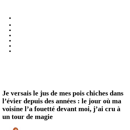
⚡️ Tendances
Alimentation
Bien-être
Chez soi
Conso
Planète
Techno
Menu
Je versais le jus de mes pois chiches dans
l’évier depuis des années : le jour où ma
voisine l’a fouetté devant moi, j’ai cru à
un tour de magie