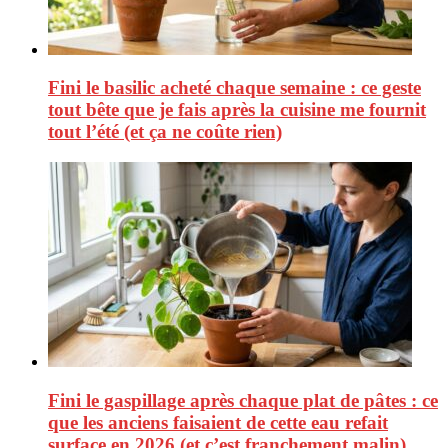
Fini le basilic acheté chaque semaine : ce geste
tout bête que je fais après la cuisine me fournit
tout l’été (et ça ne coûte rien)
Fini le gaspillage après chaque plat de pâtes : ce
que les anciens faisaient de cette eau refait
surface en 2026 (et c’est franchement malin)