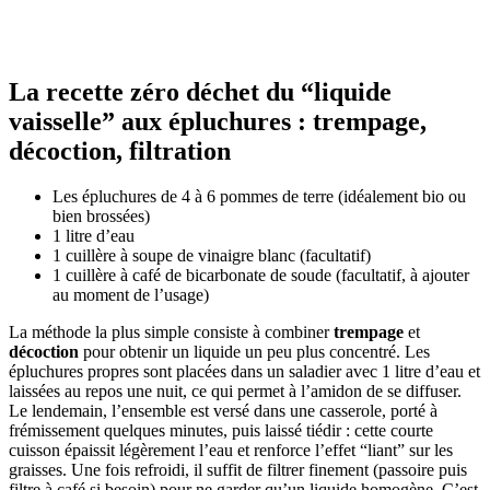
La recette zéro déchet du “liquide
vaisselle” aux épluchures : trempage,
décoction, filtration
Les épluchures de 4 à 6 pommes de terre (idéalement bio ou
bien brossées)
1 litre d’eau
1 cuillère à soupe de vinaigre blanc (facultatif)
1 cuillère à café de bicarbonate de soude (facultatif, à ajouter
au moment de l’usage)
La méthode la plus simple consiste à combiner
trempage
et
décoction
pour obtenir un liquide un peu plus concentré. Les
épluchures propres sont placées dans un saladier avec 1 litre d’eau et
laissées au repos une nuit, ce qui permet à l’amidon de se diffuser.
Le lendemain, l’ensemble est versé dans une casserole, porté à
frémissement quelques minutes, puis laissé tiédir : cette courte
cuisson épaissit légèrement l’eau et renforce l’effet “liant” sur les
graisses. Une fois refroidi, il suffit de filtrer finement (passoire puis
filtre à café si besoin) pour ne garder qu’un liquide homogène. C’est