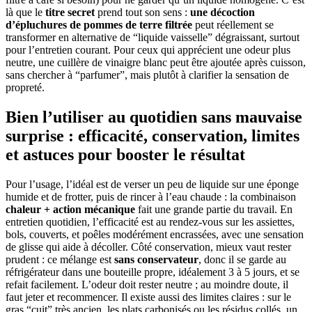
là que le
titre secret
prend tout son sens :
une décoction
d’épluchures de pommes de terre filtrée
peut réellement se
transformer en alternative de “liquide vaisselle” dégraissant, surtout
pour l’entretien courant. Pour ceux qui apprécient une odeur plus
neutre, une cuillère de vinaigre blanc peut être ajoutée après cuisson,
sans chercher à “parfumer”, mais plutôt à clarifier la sensation de
propreté.
Bien l’utiliser au quotidien sans mauvaise
surprise : efficacité, conservation, limites
et astuces pour booster le résultat
Pour l’usage, l’idéal est de verser un peu de liquide sur une éponge
humide et de frotter, puis de rincer à l’eau chaude : la combinaison
chaleur + action mécanique
fait une grande partie du travail. En
entretien quotidien, l’efficacité est au rendez-vous sur les assiettes,
bols, couverts, et poêles modérément encrassées, avec une sensation
de glisse qui aide à décoller. Côté conservation, mieux vaut rester
prudent : ce mélange est
sans conservateur
, donc il se garde au
réfrigérateur dans une bouteille propre, idéalement 3 à 5 jours, et se
refait facilement. L’odeur doit rester neutre ; au moindre doute, il
faut jeter et recommencer. Il existe aussi des limites claires : sur le
gras “cuit” très ancien, les plats carbonisés ou les résidus collés, un