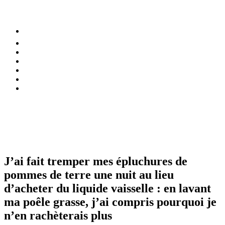
⚡️ Tendances
Alimentation
Bien-être
Chez soi
Conso
Planète
Techno
Menu
J’ai fait tremper mes épluchures de
pommes de terre une nuit au lieu
d’acheter du liquide vaisselle : en lavant
ma poêle grasse, j’ai compris pourquoi je
n’en rachèterais plus