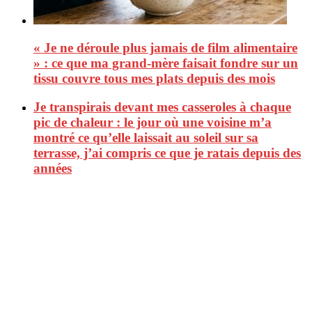
« Je ne déroule plus jamais de film alimentaire
» : ce que ma grand-mère faisait fondre sur un
tissu couvre tous mes plats depuis des mois
Je transpirais devant mes casseroles à chaque
pic de chaleur : le jour où une voisine m’a
montré ce qu’elle laissait au soleil sur sa
terrasse, j’ai compris ce que je ratais depuis des
années
CitizenPost est un magazine qui décrypte les nouvelles tendances de
consommation en matière d’alimentation, de beauté ou encore