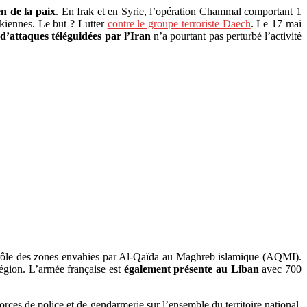
n de la paix
. En Irak et en Syrie, l’opération Chammal comportant 1
kiennes. Le but ? Lutter
contre le groupe terroriste Daech
. Le 17 mai
 d’attaques téléguidées par l’Iran
n’a pourtant pas perturbé l’activité
ntrôle des zones envahies par Al-Qaïda au Maghreb islamique (AQMI).
région. L’armée française est
également présente au Liban
avec 700
orces de police et de gendarmerie sur l’ensemble du territoire national.