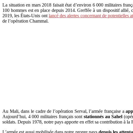
La situation en mars 2018 faisait état d’environ 6 000 militaires franç
100 hommes est en place depuis 2014. Greffée à un dispositif allié, 
2019, les États-Unis ont
lancé des alertes concernant de potentielles at
de l’opération Chammal.
Au Mali, dans le cadre de l’opération Serval, l’armée française a
appu
Aujourd’hui, 4 000 militaires français sont
stationnés au Sahel
(opér
soldats. Depuis 1978, notre pays apporte en effet sa contribution à la
L’armée est aussi mobilisée dans notre propre pays
depuis les attent