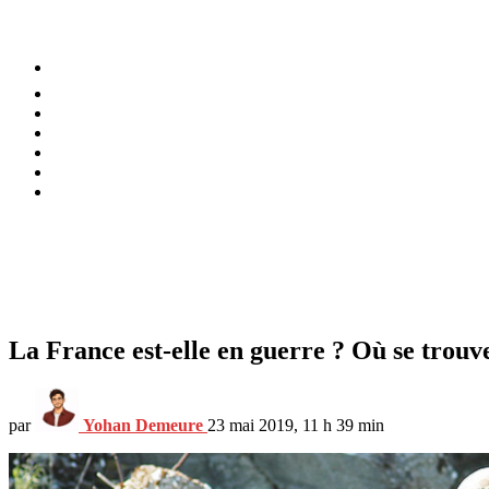
⚡️ Tendances
Alimentation
Bien-être
Chez soi
Conso
Planète
Techno
Menu
La France est-elle en guerre ? Où se trouve
par
Yohan Demeure
23 mai 2019, 11 h 39 min