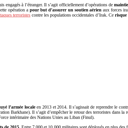
ais engagés à l’étranger. Il s’agit officiellement d’opérations de
maintie
cette opération a
pour but d’assurer un soutien aérien
aux forces ira
taques terroristes
contre les populations occidentales d’Irak. Ce
risque
yé l’armée locale
en 2013 et 2014. Il s’agissait de reprendre le co
ation Barkhane). Il s’agit d’empêcher le retour des terroristes dans la 
 Force intérimaire des Nations Unies au Liban (Finul).
ats de 2015
. Entre 7 000 et 10 000 militaires sont déployés en plus des f