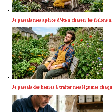
Je passais mes apéros d’été à chasser les frelons a
Je passais des heures à traiter mes légumes chaque 