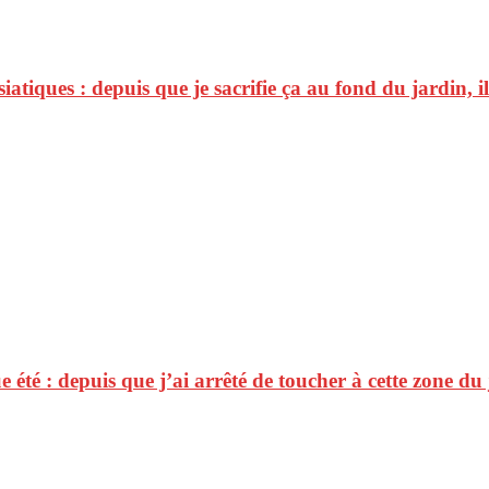
siatiques : depuis que je sacrifie ça au fond du jardin, i
été : depuis que j’ai arrêté de toucher à cette zone du j