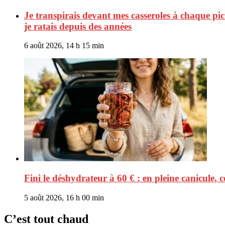
Je transpirais devant mes casseroles à chaque pic d
je ratais depuis des années
6 août 2026, 14 h 15 min
Fini le déshydrateur à 60 € : en pleine canicule,
5 août 2026, 16 h 00 min
C’est tout chaud