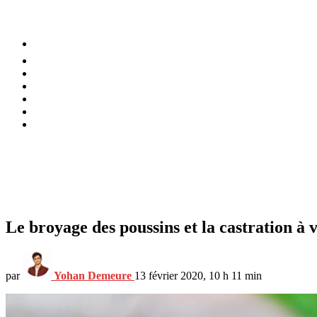
⚡️ Tendances
Alimentation
Bien-être
Chez soi
Conso
Planète
Techno
Menu
Le broyage des poussins et la castration à v
par
Yohan Demeure
13 février 2020, 10 h 11 min