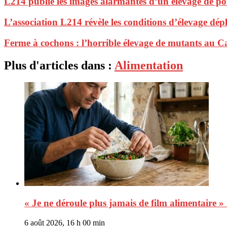
L214 publie les images alarmantes d’un élevage de pou
L’association L214 révèle les conditions d’élevage dépl
Ferme à cochons : l’horrible élevage de mutants au
Plus d'articles dans :
Alimentation
« Je ne déroule plus jamais de film alimentaire »
6 août 2026, 16 h 00 min