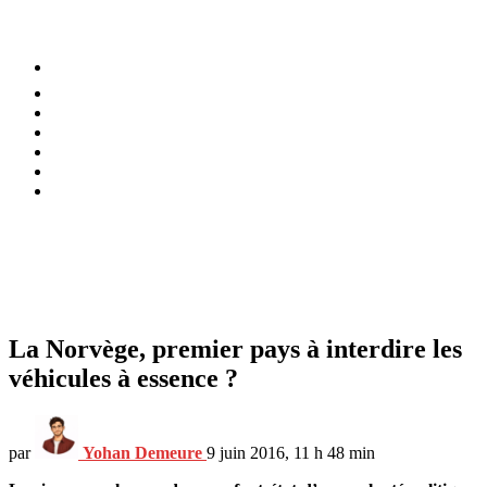
⚡️ Tendances
Alimentation
Bien-être
Chez soi
Conso
Planète
Techno
Menu
La Norvège, premier pays à interdire les
véhicules à essence ?
par
Yohan Demeure
9 juin 2016, 11 h 48 min