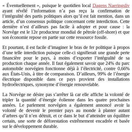
« Éventuellement », puisque le quotidien local
Dagens Naeringsliv
ayant révélé l’information n’a pas reçu la confirmation de
l’intégralité des partis politiques alors qu’il est fait mention, dans un
article, d’un consensus politique concernant cette interdiction. Cette
dernière n’est d’ailleurs pas facile à adopter et pour cause : la
Norvège est le 12e producteur mondial de pétrole (off-shore) et que
son économie repose en partie sur cette ressource fossile.
Et pourtant, il est facile d’imaginer le bras de fer politique à propos
d’une telle interdiction puisque celle-ci signifierait une grande perte
financière pour le pays, à moins d’exporter l’intégralité de sa
production chaque année. Il faut également savoir que 24% du parc
automobile norvégien fonctionne déjà à l’électricité, contre 0,66%
aux États-Unis, à titre de comparaison. D’ailleurs, 99% de l’énergie
électrique disponible dans ce pays provient des installations
hydroélectriques, synonyme d’énergie renouvelable.
La Norvège ne désire pas s’arrêter là car elle affiche la volonté de
tripler la quantité d’énergie éolienne dans les quatre prochaines
années. Le parlement norvégien a également annoncé avoir la
volonté de devenir le premier pays au monde à planter autant
d’arbres qu’il n’en détruit, et ce dans le but d’atteindre un équilibre
certain, une sorte de déforestation extrêmement encadrée et basée
sur le développement durable.