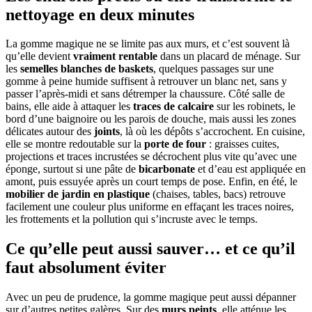
nettoyage en deux minutes
La gomme magique ne se limite pas aux murs, et c’est souvent là
qu’elle devient
vraiment rentable
dans un placard de ménage. Sur
les
semelles blanches de baskets
, quelques passages sur une
gomme à peine humide suffisent à retrouver un blanc net, sans y
passer l’après-midi et sans détremper la chaussure. Côté salle de
bains, elle aide à attaquer les
traces de calcaire
sur les robinets, le
bord d’une baignoire ou les parois de douche, mais aussi les zones
délicates autour des
joints
, là où les dépôts s’accrochent. En cuisine,
elle se montre redoutable sur la
porte de four
: graisses cuites,
projections et traces incrustées se décrochent plus vite qu’avec une
éponge, surtout si une pâte de
bicarbonate
et d’eau est appliquée en
amont, puis essuyée après un court temps de pose. Enfin, en été, le
mobilier de jardin en plastique
(chaises, tables, bacs) retrouve
facilement une couleur plus uniforme en effaçant les traces noires,
les frottements et la pollution qui s’incruste avec le temps.
Ce qu’elle peut aussi sauver… et ce qu’il
faut absolument éviter
Avec un peu de prudence, la gomme magique peut aussi dépanner
sur d’autres petites galères. Sur des
murs peints
, elle atténue les