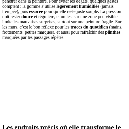
pénétrer dans la peinture. Pour éviter les dégâts, quelques gestes
comptent : la gomme s’utilise
légèrement humidifiée
(jamais
trempée), puis
essorée
pour qu’elle reste juste souple. La pression
doit rester
douce
et régulière, et un test sur une zone peu visible
limite les mauvaises surprises, surtout sur une peinture fragile. Sur
les murs, c’est le bon réflexe pour les
traces du quotidien
(mains,
frottements, petites marques), et aussi pour rafraîchir des
plinthes
marquées par les passages répétés.
Les endroits précis où elle transforme le