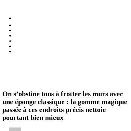
⚡️ Tendances
Alimentation
Bien-être
Chez soi
Conso
Planète
Techno
Menu
On s’obstine tous à frotter les murs avec
une éponge classique : la gomme magique
passée à ces endroits précis nettoie
pourtant bien mieux