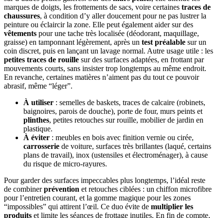
marques de doigts, les frottements de sacs, voire certaines
traces de
chaussures
, à condition d’y aller doucement pour ne pas lustrer la
peinture ou éclaircir la zone. Elle peut également aider sur des
vêtements
pour une tache très localisée (déodorant, maquillage,
graisse) en tamponnant légèrement, après un
test préalable
sur un
coin discret, puis en lançant un lavage normal. Autre usage utile : les
petites traces de rouille
sur des surfaces adaptées, en frottant par
mouvements courts, sans insister trop longtemps au même endroit.
En revanche, certaines matières n’aiment pas du tout ce pouvoir
abrasif, même “léger”.
À utiliser
: semelles de baskets, traces de calcaire (robinets,
baignoires, parois de douche), porte de four, murs peints et
plinthes
, petites retouches sur rouille, mobilier de jardin en
plastique.
À éviter
: meubles en bois avec finition vernie ou cirée,
carrosserie
de voiture, surfaces très brillantes (laqué, certains
plans de travail), inox (ustensiles et électroménager), à cause
du risque de micro-rayures.
Pour garder des surfaces impeccables plus longtemps, l’idéal reste
de combiner
prévention
et retouches ciblées : un chiffon microfibre
pour l’entretien courant, et la gomme magique pour les zones
“impossibles” qui attirent l’œil. Ce duo évite de
multiplier les
produits
et limite les séances de frottage inutiles. En fin de compte,