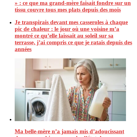
» : ce que ma grand-mère faisait fondre sur un
tissu couvre tous mes plats depuis des mois
Je transpirais devant mes casseroles à chaque
pic de chaleur : le jour où une voisine m’a
montré ce qu’elle laissait au soleil sur sa
terrasse, j’ai compris ce que je ratais depuis des
années
Ma belle-mère n’a jamais mis d’adoucissant