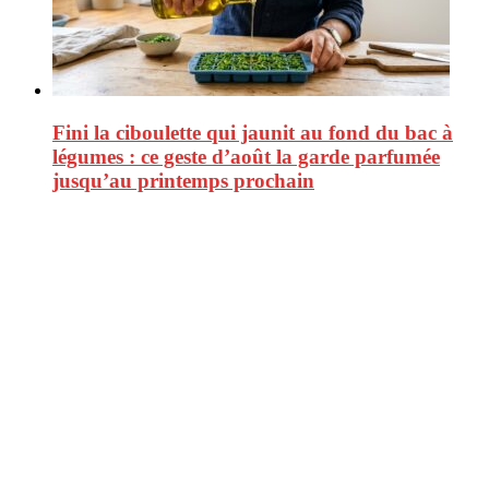
Fini la ciboulette qui jaunit au fond du bac à
légumes : ce geste d’août la garde parfumée
jusqu’au printemps prochain
CitizenPost est un magazine qui décrypte les nouvelles tendances de
consommation en matière d’alimentation, de beauté ou encore
d’environnement. Retrouvez chaque jour des informations de qualité
afin de vous aider à vous repérer dans le vaste monde de la
consommation et faire de vous des citoyens éclairés.