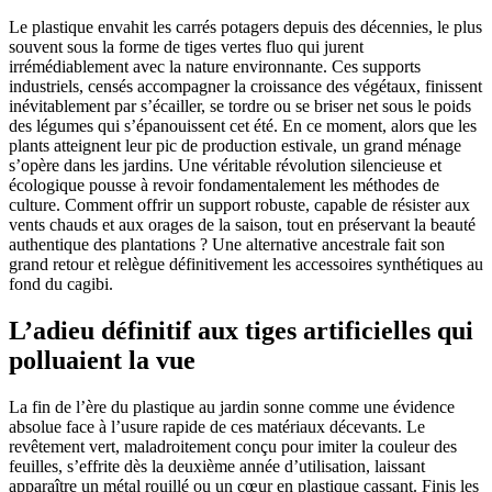
Le plastique envahit les carrés potagers depuis des décennies, le plus
souvent sous la forme de tiges vertes fluo qui jurent
irrémédiablement avec la nature environnante. Ces supports
industriels, censés accompagner la croissance des végétaux, finissent
inévitablement par s’écailler, se tordre ou se briser net sous le poids
des légumes qui s’épanouissent cet été. En ce moment, alors que les
plants atteignent leur pic de production estivale, un grand ménage
s’opère dans les jardins. Une véritable révolution silencieuse et
écologique pousse à revoir fondamentalement les méthodes de
culture. Comment offrir un support robuste, capable de résister aux
vents chauds et aux orages de la saison, tout en préservant la beauté
authentique des plantations ? Une alternative ancestrale fait son
grand retour et relègue définitivement les accessoires synthétiques au
fond du cagibi.
L’adieu définitif aux tiges artificielles qui
polluaient la vue
La fin de l’ère du plastique au jardin sonne comme une évidence
absolue face à l’usure rapide de ces matériaux décevants. Le
revêtement vert, maladroitement conçu pour imiter la couleur des
feuilles, s’effrite dès la deuxième année d’utilisation, laissant
apparaître un métal rouillé ou un cœur en plastique cassant. Finis les