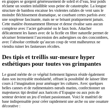
en grappes se gorgent généreusement de soleil et d’eau, leur poids
réclame un soutien infaillible sous peine de catastrophe. La longue
structure de bambou encaisse les violentes rafales de vent sans le
moindre fléchissement dramatique, se courbant certes parfois avec
une souplesse fascinante, mais ne se brisant pratiquement jamais.
Cette matière étonnamment fibreuse et dense rivalise sans aucun
complexe avec l’acier galvanisé ou le faux bois. Attacher
délicatement les lianes avec de la ficelle en fibre naturelle permet de
sécuriser fermement l’ascension des aubergines ou des concombres,
avec l’absolue certitude qu’aucun coup de vent malheureux ne
viendra ruiner les fastueuses récoltes.
Des tipis et treillis sur-mesure hyper
esthétiques pour toutes vos grimpantes
Le grand mérite de ce végétal fortement ligneux réside également
dans son incroyable modularité, offrant la possibilité de laisser libre
cours à l’imagination pour aménager les cultures. Avec quelques
belles cannes et de rudimentaires nœuds marins, confectionner un
majestueux tipi destiné aux haricots d’Espagne ou aux pois de
senteur devient un jeu d’enfant passionnant. Voici le matériel de
base indispensable pour créer rapidement une arche ou une ossature
décorative :