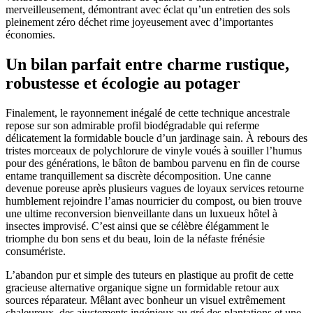
merveilleusement, démontrant avec éclat qu’un entretien des sols
pleinement zéro déchet rime joyeusement avec d’importantes
économies.
Un bilan parfait entre charme rustique,
robustesse et écologie au potager
Finalement, le rayonnement inégalé de cette technique ancestrale
repose sur son admirable profil biodégradable qui referme
délicatement la formidable boucle d’un jardinage sain. À rebours des
tristes morceaux de polychlorure de vinyle voués à souiller l’humus
pour des générations, le bâton de bambou parvenu en fin de course
entame tranquillement sa discrète décomposition. Une canne
devenue poreuse après plusieurs vagues de loyaux services retourne
humblement rejoindre l’amas nourricier du compost, ou bien trouve
une ultime reconversion bienveillante dans un luxueux hôtel à
insectes improvisé. C’est ainsi que se célèbre élégamment le
triomphe du bon sens et du beau, loin de la néfaste frénésie
consumériste.
L’abandon pur et simple des tuteurs en plastique au profit de cette
gracieuse alternative organique signe un formidable retour aux
sources réparateur. Mêlant avec bonheur un visuel extrêmement
chaleureux, des ajustements ingénieux au gré des plantations et une