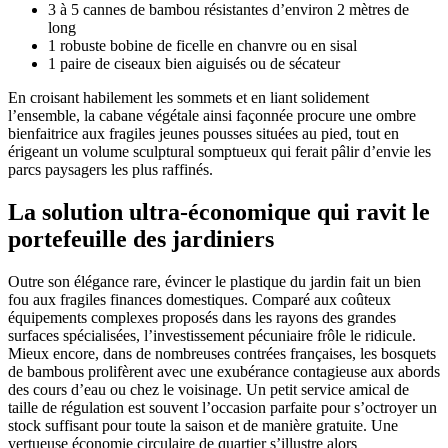
3 à 5 cannes de bambou résistantes d’environ 2 mètres de
long
1 robuste bobine de ficelle en chanvre ou en sisal
1 paire de ciseaux bien aiguisés ou de sécateur
En croisant habilement les sommets et en liant solidement
l’ensemble, la cabane végétale ainsi façonnée procure une ombre
bienfaitrice aux fragiles jeunes pousses situées au pied, tout en
érigeant un volume sculptural somptueux qui ferait pâlir d’envie les
parcs paysagers les plus raffinés.
La solution ultra-économique qui ravit le
portefeuille des jardiniers
Outre son élégance rare, évincer le plastique du jardin fait un bien
fou aux fragiles finances domestiques. Comparé aux coûteux
équipements complexes proposés dans les rayons des grandes
surfaces spécialisées, l’investissement pécuniaire frôle le ridicule.
Mieux encore, dans de nombreuses contrées françaises, les bosquets
de bambous prolifèrent avec une exubérance contagieuse aux abords
des cours d’eau ou chez le voisinage. Un petit service amical de
taille de régulation est souvent l’occasion parfaite pour s’octroyer un
stock suffisant pour toute la saison et de manière gratuite. Une
vertueuse économie circulaire de quartier s’illustre alors