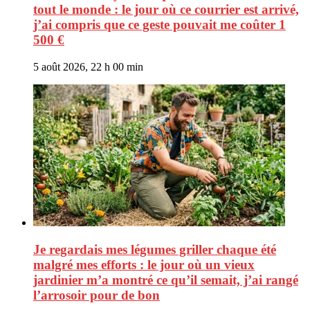
tout le monde : le jour où ce courrier est arrivé,
j’ai compris que ce geste pouvait me coûter 1
500 €
5 août 2026, 22 h 00 min
Je regardais mes légumes griller chaque été
malgré mes efforts : le jour où un vieux
jardinier m’a montré ce qu’il semait, j’ai rangé
l’arrosoir pour de bon