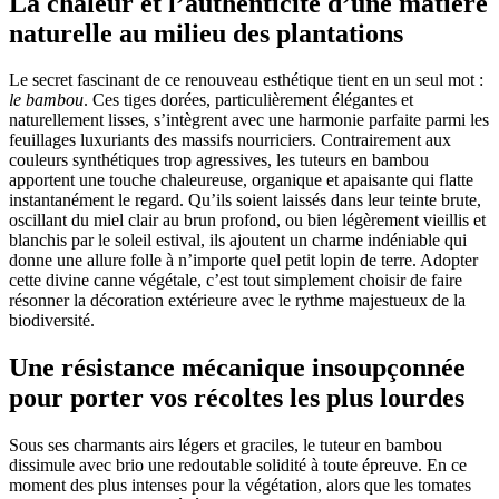
La chaleur et l’authenticité d’une matière
naturelle au milieu des plantations
Le secret fascinant de ce renouveau esthétique tient en un seul mot :
le bambou
. Ces tiges dorées, particulièrement élégantes et
naturellement lisses, s’intègrent avec une harmonie parfaite parmi les
feuillages luxuriants des massifs nourriciers. Contrairement aux
couleurs synthétiques trop agressives, les tuteurs en bambou
apportent une touche chaleureuse, organique et apaisante qui flatte
instantanément le regard. Qu’ils soient laissés dans leur teinte brute,
oscillant du miel clair au brun profond, ou bien légèrement vieillis et
blanchis par le soleil estival, ils ajoutent un charme indéniable qui
donne une allure folle à n’importe quel petit lopin de terre. Adopter
cette divine canne végétale, c’est tout simplement choisir de faire
résonner la décoration extérieure avec le rythme majestueux de la
biodiversité.
Une résistance mécanique insoupçonnée
pour porter vos récoltes les plus lourdes
Sous ses charmants airs légers et graciles, le tuteur en bambou
dissimule avec brio une redoutable solidité à toute épreuve. En ce
moment des plus intenses pour la végétation, alors que les tomates