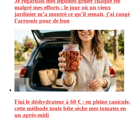
Je regardais mes légumes griller chaque été
malgré mes efforts : le jour où un vieux
jardinier m’a montré ce qu’il semait, j’ai rangé
l’arrosoir pour de bon
Fini le déshydrateur à 60 € : en pleine canicule,
cette méthode toute bête sèche mes tomates en
un après-midi