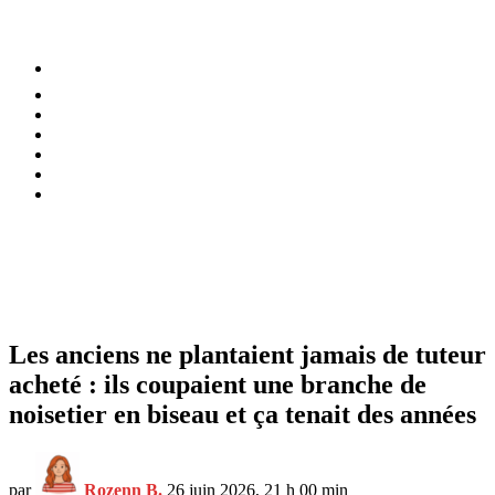
⚡️ Tendances
Alimentation
Bien-être
Chez soi
Conso
Planète
Techno
Menu
Les anciens ne plantaient jamais de tuteur
acheté : ils coupaient une branche de
noisetier en biseau et ça tenait des années
par
Rozenn B.
26 juin 2026, 21 h 00 min