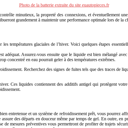
Photo de la batterie extraite du site euautopieces.fr
contrôle minutieux, la propreté des connexions, et éventuellement une 
tribueront grandement à maintenir une performance optimale lors de la c
r les températures glaciales de l’hiver. Voici quelques étapes essentiel
est adéquat. Assurez-vous ensuite que le liquide est bien mélangé ave
 trop concentré en eau pourrait geler à des températures extrêmes.
roidissement. Recherchez des signes de fuites tels que des traces de li
iver. Ces liquides contiennent des additifs antigel qui protègent vot
oidissement.
bien entretenue et un système de refroidissement prêt, vous pourrez affr
nte assure des départs en douceur même par temps de gel. En outre, en p
prise de mesures préventives vous permettront de profiter de trajets séc