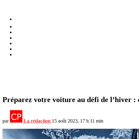
⚡️ Tendances
Alimentation
Bien-être
Chez soi
Conso
Planète
Techno
Menu
Préparez votre voiture au défi de l’hiver :
par
La rédaction
15 août 2023, 17 h 11 min