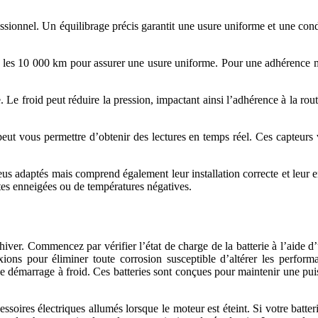
sionnel. Un équilibrage précis garantit une usure uniforme et une cond
s les 10 000 km pour assurer une usure uniforme. Pour une adhérence maxi
. Le froid peut réduire la pression, impactant ainsi l’adhérence à la r
t vous permettre d’obtenir des lectures en temps réel. Ces capteurs v
us adaptés mais comprend également leur installation correcte et leur en
outes enneigées ou de températures négatives.
 l’hiver. Commencez par vérifier l’état de charge de la batterie à l’aide
ions pour éliminer toute corrosion susceptible d’altérer les perfor
de démarrage à froid. Ces batteries sont conçues pour maintenir une puis
cessoires électriques allumés lorsque le moteur est éteint. Si votre batt