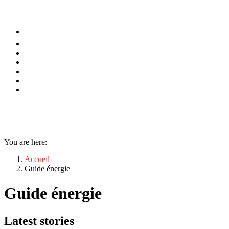
⚡️ Tendances
Alimentation
Bien-être
Chez soi
Conso
Planète
Techno
Menu
You are here:
Accueil
Guide énergie
Guide énergie
Latest stories