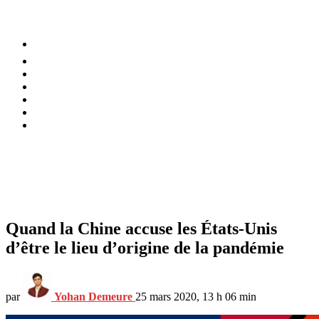
⚡️ Tendances
Alimentation
Bien-être
Chez soi
Conso
Planète
Techno
Menu
Quand la Chine accuse les États-Unis
d’être le lieu d’origine de la pandémie
par
Yohan Demeure
25 mars 2020, 13 h 06 min