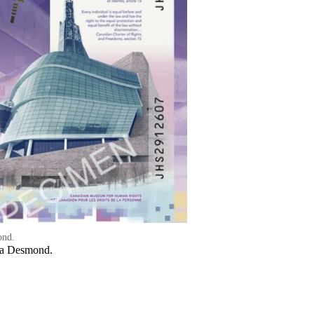
ond.
ola Desmond.