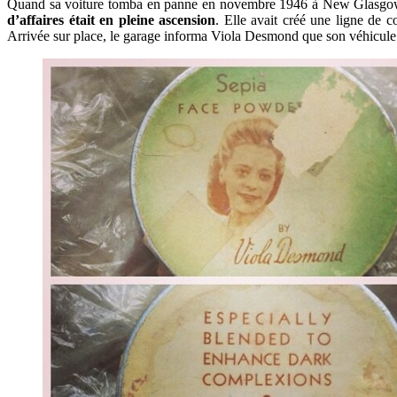
Quand sa voiture tomba en panne en novembre 1946 à New Glasgow, V
d’affaires était en pleine ascension
. Elle avait créé une ligne de 
Arrivée sur place, le garage informa Viola Desmond que son véhicule se