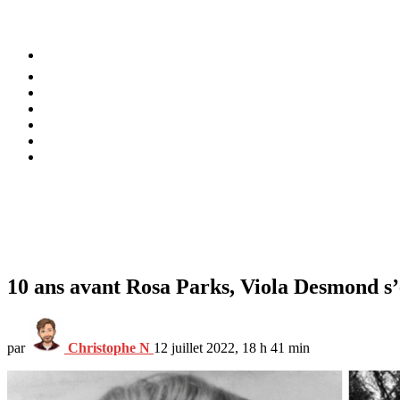
⚡️ Tendances
Alimentation
Bien-être
Chez soi
Conso
Planète
Techno
Menu
10 ans avant Rosa Parks, Viola Desmond s’é
par
Christophe N
12 juillet 2022, 18 h 41 min