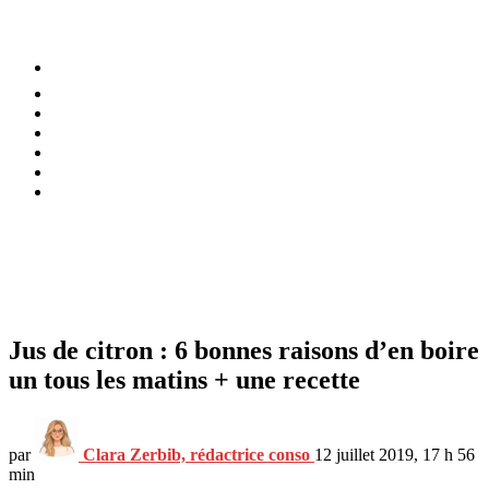
⚡️ Tendances
Alimentation
Bien-être
Chez soi
Conso
Planète
Techno
Menu
Jus de citron : 6 bonnes raisons d’en boire
un tous les matins + une recette
par
Clara Zerbib, rédactrice conso
12 juillet 2019, 17 h 56
min