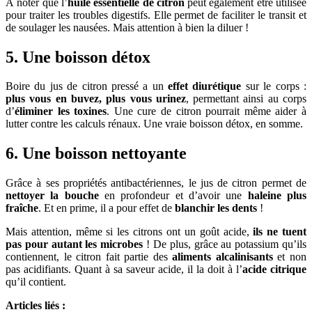
À noter que l’
huile essentielle de citron
peut également être utilisée
pour traiter les troubles digestifs. Elle permet de faciliter le transit et
de soulager les nausées. Mais attention à bien la diluer !
5. Une boisson détox
Boire du jus de citron pressé a un
effet diurétique
sur le corps :
plus vous en buvez, plus vous urinez
, permettant ainsi au corps
d’
éliminer les toxines
. Une cure de citron pourrait même aider à
lutter contre les calculs rénaux. Une vraie boisson détox, en somme.
6. Une boisson nettoyante
Grâce à ses propriétés antibactériennes, le jus de citron permet de
nettoyer la bouche
en profondeur et d’avoir une
haleine plus
fraîche
. Et en prime, il a pour effet de
blanchir les dents
!
Mais attention, même si les citrons ont un goût acide,
ils ne tuent
pas pour autant les microbes
! De plus, grâce au potassium qu’ils
contiennent, le citron fait partie des
aliments alcalinisants
et non
pas acidifiants. Quant à sa saveur acide, il la doit à l’
acide citrique
qu’il contient.
Articles liés :