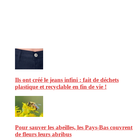
CitizenPost est un magazine qui décrypte les nouvelles tendances de
consommation en matière d’alimentation, de beauté ou encore
d’environnement. Retrouvez chaque jour des informations de qualité
afin de vous aider à vous repérer dans le vaste monde de la
consommation et faire de vous des citoyens éclairés.
Ne ratez pas :
Ils ont créé le jeans infini : fait de déchets
plastique et recyclable en fin de vie !
Pour sauver les abeilles, les Pays-Bas couvrent
de fleurs leurs abribus