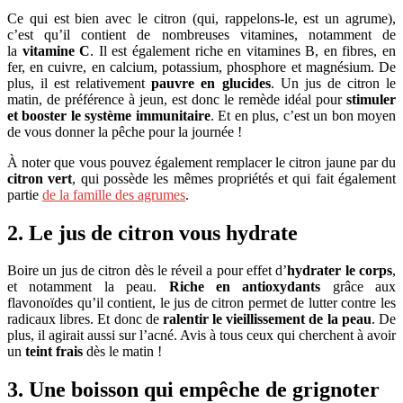
Ce qui est bien avec le citron (qui, rappelons-le, est un agrume),
c’est qu’il contient de nombreuses vitamines, notamment de
la
vitamine C
. Il est également riche en vitamines B, en fibres, en
fer, en cuivre, en calcium, potassium, phosphore et magnésium. De
plus, il est relativement
pauvre en glucides
. Un jus de citron le
matin, de préférence à jeun, est donc le remède idéal pour
stimuler
et booster le système immunitaire
. Et en plus, c’est un bon moyen
de vous donner la pêche pour la journée !
À noter que vous pouvez également remplacer le citron jaune par du
citron vert
, qui possède les mêmes propriétés et qui fait également
partie
de la famille des agrumes
.
2. Le jus de citron vous hydrate
Boire un jus de citron dès le réveil a pour effet d’
hydrater le corps
,
et notamment la peau.
Riche en antioxydants
grâce aux
flavonoïdes qu’il contient, le jus de citron permet de lutter contre les
radicaux libres. Et donc de
ralentir le vieillissement de la peau
. De
plus, il agirait aussi sur l’acné. Avis à tous ceux qui cherchent à avoir
un
teint frais
dès le matin !
3. Une boisson qui empêche de grignoter