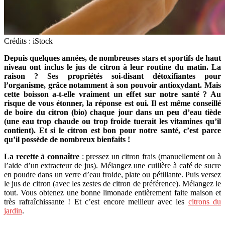
Crédits : iStock
Depuis quelques années, de nombreuses stars et sportifs de haut
niveau ont inclus le jus de citron à leur routine du matin. La
raison ? Ses propriétés soi-disant détoxifiantes pour
l’organisme, grâce notamment à son pouvoir antioxydant. Mais
cette boisson a-t-elle vraiment un effet sur notre santé ? Au
risque de vous étonner, la réponse est oui. Il est même conseillé
de boire du citron (bio) chaque jour dans un peu d’eau tiède
(une eau trop chaude ou trop froide tuerait les vitamines qu’il
contient). Et si le citron est bon pour notre santé, c’est parce
qu’il possède de nombreux bienfaits !
La recette à connaître
: pressez un citron frais (manuellement ou à
l’aide d’un extracteur de jus). Mélangez une cuillère à café de sucre
en poudre dans un verre d’eau froide, plate ou pétillante. Puis versez
le jus de citron (avec les zestes de citron de préférence). Mélangez le
tout. Vous obtenez une bonne limonade entièrement faite maison et
très rafraîchissante ! Et c’est encore meilleur avec les
citrons du
jardin
.