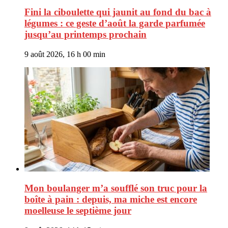
Fini la ciboulette qui jaunit au fond du bac à
légumes : ce geste d’août la garde parfumée
jusqu’au printemps prochain
9 août 2026, 16 h 00 min
Mon boulanger m’a soufflé son truc pour la
boîte à pain : depuis, ma miche est encore
moelleuse le septième jour