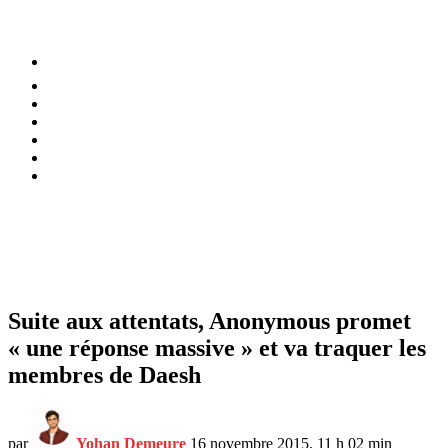
⚡️ Tendances
Alimentation
Bien-être
Chez soi
Conso
Planète
Techno
Menu
Suite aux attentats, Anonymous promet
« une réponse massive » et va traquer les
membres de Daesh
par
Yohan Demeure
16 novembre 2015, 11 h 02 min