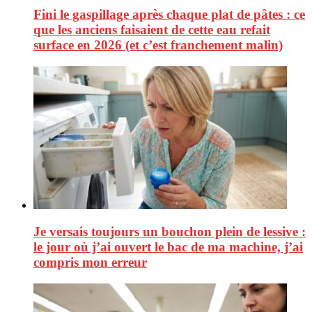
Fini le gaspillage après chaque plat de pâtes : ce
que les anciens faisaient de cette eau refait
surface en 2026 (et c’est franchement malin)
Je versais toujours un bouchon plein de lessive :
le jour où j’ai ouvert le bac de ma machine, j’ai
compris mon erreur