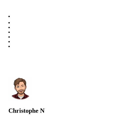
⚡️ Tendances
Alimentation
Bien-être
Chez soi
Conso
Planète
Techno
Menu
Christophe N