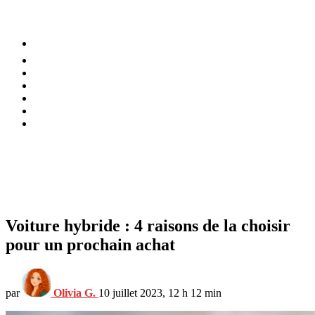
⚡️ Tendances
Alimentation
Bien-être
Chez soi
Conso
Planète
Techno
Menu
Voiture hybride : 4 raisons de la choisir
pour un prochain achat
par
Olivia G.
10 juillet 2023, 12 h 12 min