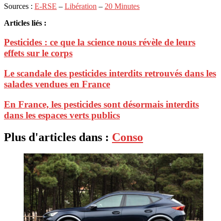
Sources :
E-RSE
–
Libération
–
20 Minutes
Articles liés :
Pesticides : ce que la science nous révèle de leurs
effets sur le corps
Le scandale des pesticides interdits retrouvés dans les
salades vendues en France
En France, les pesticides sont désormais interdits
dans les espaces verts publics
Plus d'articles dans :
Conso