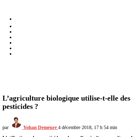
⚡️ Tendances
Alimentation
Bien-être
Chez soi
Conso
Planète
Techno
Menu
L’agriculture biologique utilise-t-elle des
pesticides ?
par
Yohan Demeure
4 décembre 2018, 17 h 54 min