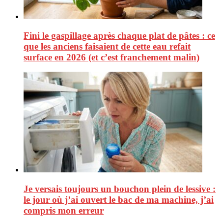
Fini le gaspillage après chaque plat de pâtes : ce
que les anciens faisaient de cette eau refait
surface en 2026 (et c’est franchement malin)
Je versais toujours un bouchon plein de lessive :
le jour où j’ai ouvert le bac de ma machine, j’ai
compris mon erreur