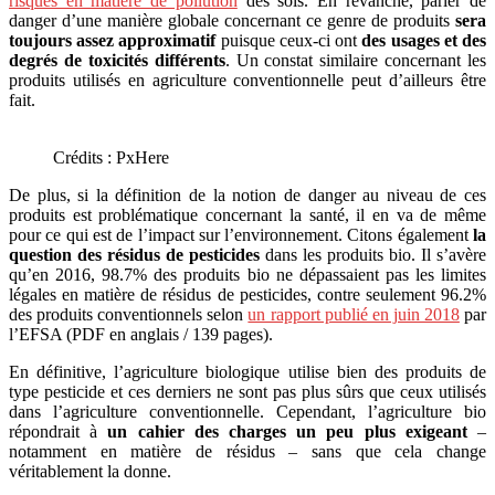
risques en matière de pollution
des sols. En revanche, parler de
danger d’une manière globale concernant ce genre de produits
sera
toujours assez approximatif
puisque ceux-ci ont
des usages et des
degrés de toxicités différents
. Un constat similaire concernant les
produits utilisés en agriculture conventionnelle peut d’ailleurs être
fait.
Crédits : PxHere
De plus, si la définition de la notion de danger au niveau de ces
produits est problématique concernant la santé, il en va de même
pour ce qui est de l’impact sur l’environnement. Citons également
la
question des résidus de pesticides
dans les produits bio. Il s’avère
qu’en 2016, 98.7% des produits bio ne dépassaient pas les limites
légales en matière de résidus de pesticides, contre seulement 96.2%
des produits conventionnels selon
un rapport publié en juin 2018
par
l’EFSA (PDF en anglais / 139 pages).
En définitive, l’agriculture biologique utilise bien des produits de
type pesticide et ces derniers ne sont pas plus sûrs que ceux utilisés
dans l’agriculture conventionnelle. Cependant, l’agriculture bio
répondrait à
un cahier des charges un peu plus exigeant
–
notamment en matière de résidus – sans que cela change
véritablement la donne.