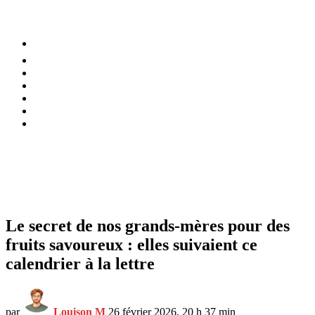
⚡️ Tendances
Alimentation
Bien-être
Chez soi
Conso
Planète
Techno
Menu
Le secret de nos grands-mères pour des
fruits savoureux : elles suivaient ce
calendrier à la lettre
par
Louison M
26 février 2026, 20 h 37 min