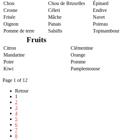
Chou
Chou de Bruxelles
Épinard
Crosne
Céleri
Endive
Frisée
Mâche
Navet
Oignon
Panais
Poireau
Pomme de terre
Salsifis
Topinambour
Fruits
Citron
Clémentine
Mandarine
Orange
Poire
Pomme
Kiwi
Pamplemousse
Page 1 of 12
Retour
1
2
3
4
5
6
7
8