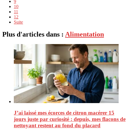
9
10
11
12
Suite
Plus d'articles dans :
Alimentation
J’ai laissé mes écorces de citron macérer 15
jours juste par curiosité : depuis, mes flacons de
nettoyant restent au fond du placard