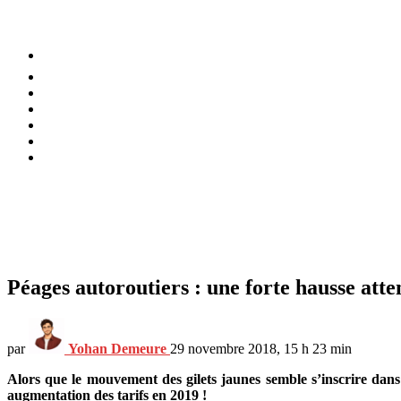
⚡️ Tendances
Alimentation
Bien-être
Chez soi
Conso
Planète
Techno
Menu
Péages autoroutiers : une forte hausse att
par
Yohan Demeure
29 novembre 2018, 15 h 23 min
Alors que le mouvement des gilets jaunes semble s’inscrire dans 
augmentation des tarifs en 2019 !