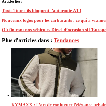
Articles liés :
Toxic Tour : ils bloquent l’autoroute A1 !
Nouveaux logos pour les carburants : ce qui a vraim
Où finiront nos véhicules Diesel d’occasion si l’Europe
Plus d'articles dans :
Tendances
KYMAXX : L’art de conjuguer l’élégance urbaine