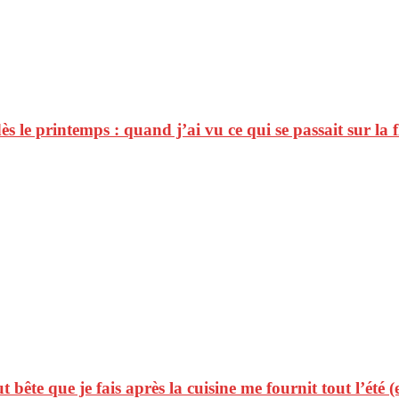
ès le printemps : quand j’ai vu ce qui se passait sur la 
t bête que je fais après la cuisine me fournit tout l’été (