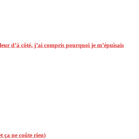
fleur d’à côté, j’ai compris pourquoi je m’épuisais
et ça ne coûte rien)