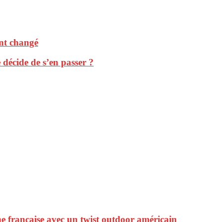
ent changé
 décide de s’en passer ?
 française avec un twist outdoor américain