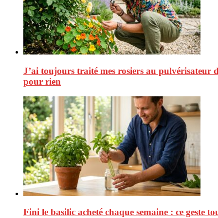
J’ai toujours traité mes rosiers au pulvérisateur d
pour rien
Fini le basilic acheté chaque semaine : ce geste tou