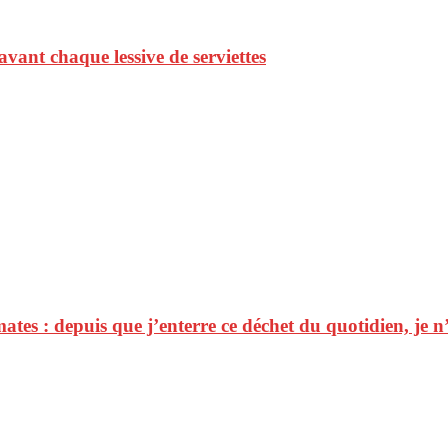
vant chaque lessive de serviettes
tes : depuis que j’enterre ce déchet du quotidien, je n’