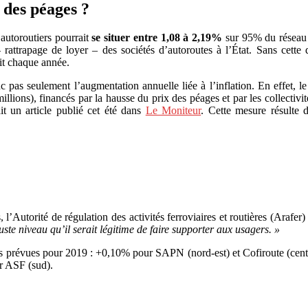
s des péages ?
 autoroutiers pourrait
se situer entre 1,08 à 2,19%
sur 95% du réseau 
rattrapage de loyer – des sociétés d’autoroutes à l’État. Sans cette 
uit chaque année.
pas seulement l’augmentation annuelle liée à l’inflation. En effet, l
lions), financés par la hausse du prix des péages et par les collectivité
t un article publié cet été dans
Le Moniteur
. Cette mesure résulte 
l’Autorité de régulation des activités ferroviaires et routières (Arafer)
ste niveau qu’il serait légitime de faire supporter aux usagers. »
s prévues pour 2019 : +0,10% pour SAPN (nord-est) et Cofiroute (cen
r ASF (sud).