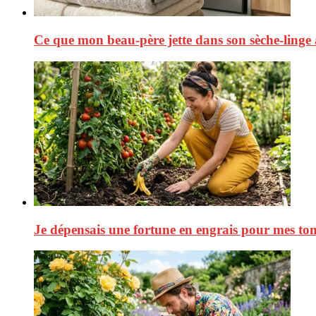
Ce que mon beau-père jette dans son sèche-linge a
Je dépensais une fortune en engrais pour mes toma