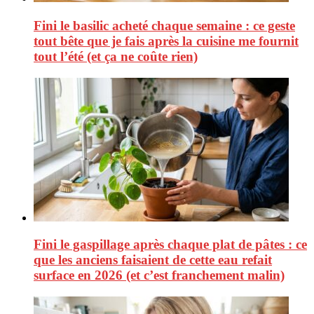
Fini le basilic acheté chaque semaine : ce geste
tout bête que je fais après la cuisine me fournit
tout l’été (et ça ne coûte rien)
Fini le gaspillage après chaque plat de pâtes : ce
que les anciens faisaient de cette eau refait
surface en 2026 (et c’est franchement malin)