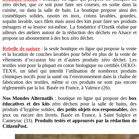
zéro déchet, que ce soit pour faire ses courses, en sortie dans la
cuisine, ou dans la salle de bain. La boutique propose ainsi des
cosmétiques solides, rasoirs en inox, cotons lavables, gourdes,
sopalin lavable, sacs filets mais aussi des kits pour faire ses produits
ménagers et sa lessive soi-même. La fondatrice d’Ozetik réalise par
ailleurs des ateliers autour de la réduction des déchets en Alsace et
propose un abonnement à des box zéro déchet.
Rebelle de nature
: la seule boutique en ligne qui propose la vente
et la location de couches lavables pour bébé en plus de la vente de
vêtements d’occasion bio et d’autres produits zéro déchet. Les
textiles sont pour la plupart en coton biologique ou
certifiés OEKO-
TEX®
, un label qui interdit l’utilisation de
nombreux produits
chimiques nocifs pour la santé ou l’environnement dans la chaîne de
fabrication des textiles, même si ces produits ne sont pas encore
réglementés par la loi.
Basée en France, à Valence (26).
Nos Mondes Alternatifs
:
boutique en ligne qui propose des
box
éducatives et des kits
zéro déchets pour la salle de bains, des
produits d’hygiène solides,
des petits objets éco-responsables
, des
jeux ou encore des livrets. Basée en France, à Saint Sulpice et
Cameyrac (33).
Produits testés et approuvés par la rédaction de
CitizenPost.