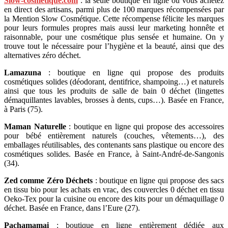
Slow-cosmetique.com
: la seule boutique en ligne où vous achetez
en direct des artisans, parmi plus de 100 marques récompensées par
la Mention Slow Cosmétique. Cette récompense félicite les marques
pour leurs formules propres mais aussi leur marketing honnête et
raisonnable, pour une cosmétique plus sensée et humaine. On y
trouve tout le nécessaire pour l’hygiène et la beauté, ainsi que des
alternatives zéro déchet.
Lamazuna
: boutique en ligne qui propose des produits
cosmétiques solides (déodorant, dentifrice, shampoing…) et naturels
ainsi que tous les produits de salle de bain
0 déchet
(lingettes
démaquillantes
lavables
, brosses à dents, cups…). Basée en France,
à Paris (75).
Maman Naturelle
: boutique en ligne qui propose des accessoires
pour bébé entièrement naturels (couches, vêtements…), des
emballages réutilisables, des contenants sans plastique ou encore des
cosmétiques solides. Basée en France, à Saint-André-de-Sangonis
(34).
Zed comme Zéro Déchets
: boutique en ligne qui propose des
sacs
en tissu bio pour les achats en vrac, des couvercles 0 déchet en tissu
Oeko-Tex pour la cuisine ou encore des kits pour un démaquillage 0
déchet
. Basée en France, dans l’Eure (27).
Pachamamai
: boutique en ligne entièrement dédiée aux