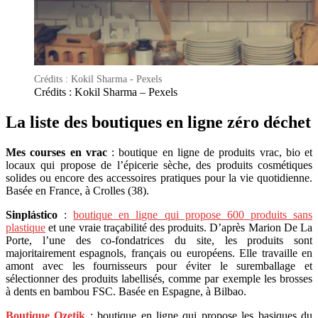
Crédits : Kokil Sharma - Pexels
Crédits : Kokil Sharma – Pexels
La liste des boutiques en ligne zéro déchet
Mes courses en vrac
: boutique en ligne de produits vrac, bio et
locaux qui propose de l’épicerie sèche, des produits cosmétiques
solides ou encore des accessoires pratiques pour la vie quotidienne.
Basée en France, à Crolles (38).
Sinplástico
:
boutique en ligne qui propose 600 produits sans
plastique
et une vraie traçabilité des produits.
D’après Marion De La
Porte, l’une des co-fondatrices du site, les produits sont
majoritairement espagnols, français ou européens. Elle travaille en
amont avec les fournisseurs pour éviter le suremballage et
sélectionner des produits labellisés, comme par exemple les brosses
à dents en bambou FSC.
Basée en Espagne, à Bilbao.
Boutique Ozetik
: boutique en ligne qui propose les basiques du