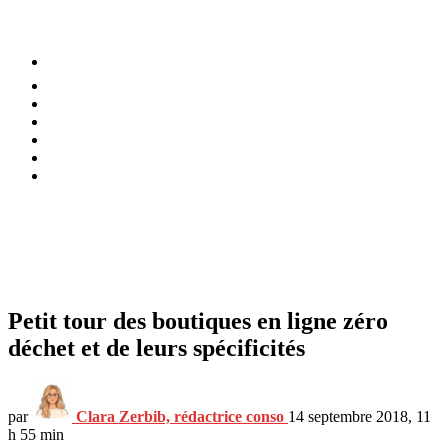
⚡️ Tendances
Alimentation
Bien-être
Chez soi
Conso
Planète
Techno
Menu
Petit tour des boutiques en ligne zéro
déchet et de leurs spécificités
par
Clara Zerbib, rédactrice conso
14 septembre 2018, 11
h 55 min