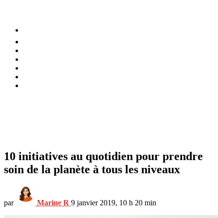
⚡️ Tendances
Alimentation
Bien-être
Chez soi
Conso
Planète
Techno
Menu
10 initiatives au quotidien pour prendre
soin de la planète à tous les niveaux
par
Marine R
9 janvier 2019, 10 h 20 min