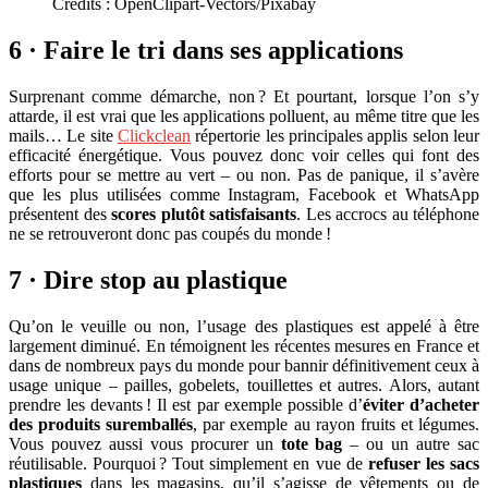
Crédits : OpenClipart-Vectors/Pixabay
6 · Faire le tri dans ses applications
Surprenant comme démarche, non ? Et pourtant, lorsque l’on s’y
attarde, il est vrai que les applications polluent, au même titre que les
mails… Le site
Clickclean
répertorie les principales applis selon leur
efficacité énergétique. Vous pouvez donc voir celles qui font des
efforts pour se mettre au vert – ou non. Pas de panique, il s’avère
que les plus utilisées comme Instagram, Facebook et WhatsApp
présentent des
scores plutôt satisfaisants
. Les accrocs au téléphone
ne se retrouveront donc pas coupés du monde !
7 · Dire stop au plastique
Qu’on le veuille ou non, l’usage des plastiques est appelé à être
largement diminué. En témoignent les récentes mesures en France et
dans de nombreux pays du monde pour bannir définitivement ceux à
usage unique – pailles, gobelets, touillettes et autres. Alors, autant
prendre les devants ! Il est par exemple possible d’
éviter d’acheter
des produits suremballés
, par exemple au rayon fruits et légumes.
Vous pouvez aussi vous procurer un
tote bag
– ou un autre sac
réutilisable. Pourquoi ? Tout simplement en vue de
refuser les sacs
plastiques
dans les magasins, qu’il s’agisse de vêtements ou de