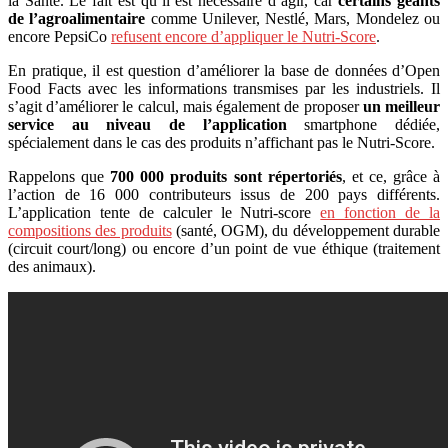
la Santé. Le fait est qu’il est nécessaire d’agir, car
certains géants
de l’agroalimentaire
comme Unilever, Nestlé, Mars, Mondelez ou
encore PepsiCo
refusent encore d’appliquer le Nutri-Score
.
En pratique, il est question d’améliorer la base de données d’Open
Food Facts avec les informations transmises par les industriels. Il
s’agit d’améliorer le calcul, mais également de proposer
un meilleur
service au niveau de l’application
smartphone dédiée,
spécialement dans le cas des produits n’affichant pas le Nutri-Score.
Rappelons que
700 000 produits sont répertoriés
, et ce, grâce à
l’action de 16 000 contributeurs issus de 200 pays différents.
L’application tente de calculer le Nutri-score
en fonction de la
compositions des produits
(santé, OGM), du développement durable
(circuit court/long) ou encore d’un point de vue éthique (traitement
des animaux).