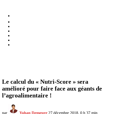
⚡️ Tendances
Alimentation
Bien-être
Chez soi
Conso
Planète
Techno
Menu
Le calcul du « Nutri-Score » sera
amélioré pour faire face aux géants de
l’agroalimentaire !
par
Yohan Demeure
27 décembre 2018, 0 h 37 min