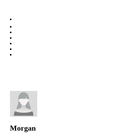
⚡️ Tendances
Alimentation
Bien-être
Chez soi
Conso
Planète
Techno
Menu
Morgan