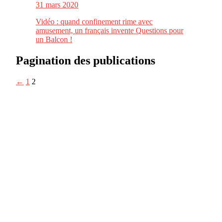
31 mars 2020
Vidéo : quand confinement rime avec
amusement, un français invente Questions pour
un Balcon !
Pagination des publications
←
1
2
CitizenPost est un magazine qui décrypte les nouvelles tendances de
consommation en matière d’alimentation, de beauté ou encore
d’environnement. Retrouvez chaque jour des informations de qualité
afin de vous aider à vous repérer dans le vaste monde de la
consommation et faire de vous des citoyens éclairés.