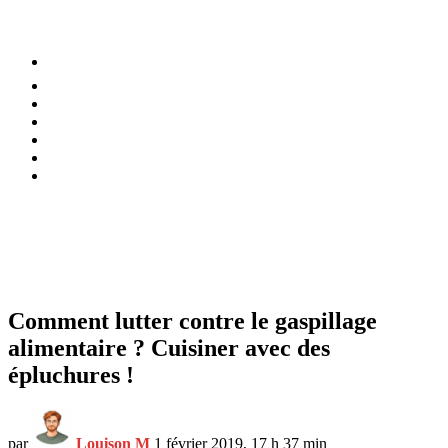
⚡️ Tendances
Alimentation
Bien-être
Chez soi
Conso
Planète
Techno
Menu
Comment lutter contre le gaspillage
alimentaire ? Cuisiner avec des
épluchures !
par
Louison M
1 février 2019, 17 h 37 min