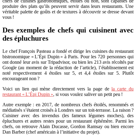
chefs de cuisines gastronomiques, étoilés ou non, sont capables de
produire des plats qu’ils peuvent servir dans leurs restaurants. Une
véritable palette de goûts et de textures à découvrir se dresse devant
vous !
Des exemples de chefs qui cuisinent avec
des épluchures
Le chef François Pasteau a fondé et dirige les cuisines du restaurant
bistronomique « L’Épi Dupin » à Paris. Pour les 720 personnes qui
ont donné leur avis sur Tripadvisor, ou bien les 213 avis récoltés par
Google (au moment de la rédaction de l’article), l’établissement est
noté respectivement 4 étoiles sur 5, et 4,4 étoiles sur 5. Plutôt
encourageant non ?
Voici un lien qui mène directement vers la page de
la carte du
restaurant « L’Épi Dupin »
, si vous voulez saliver un petit peu !
Autre exemple : en 2017, de nombreux chefs étoilés, renommés et
médiatisés s’étaient croisés à Londres sur un toit-terrasse. La raison ?
Cuisiner avec des invendus (les fameux légumes moches), des
épluchures et autres restes pour un restaurant éphémère. Parmi les
chefs, on retrouve Alain Ducasse, Gordon Ramsay ou bien encore
Dan Barber (chef américain à l’initiative du projet).