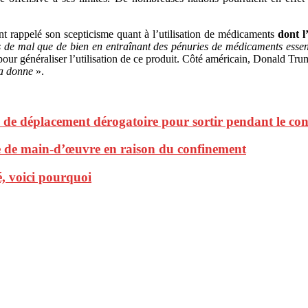
nt rappelé son scepticisme quant à l’utilisation de médicaments
dont l
s de mal que de bien en entraînant des pénuries de médicaments essent
on pour généraliser l’utilisation de ce produit. Côté américain, Donald 
la donne
».
on de déplacement dérogatoire pour sortir pendant le co
ie de main-d’œuvre en raison du confinement
, voici pourquoi