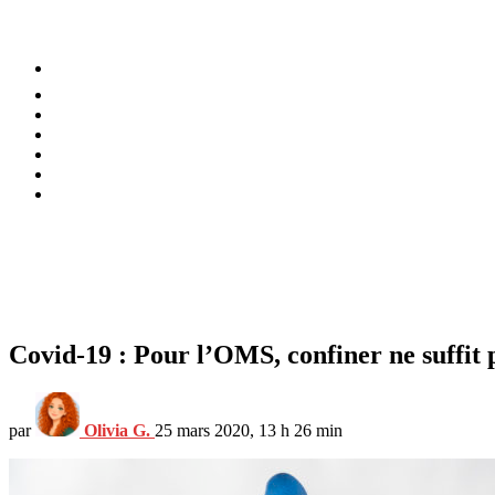
⚡️ Tendances
Alimentation
Bien-être
Chez soi
Conso
Planète
Techno
Menu
Covid-19 : Pour l’OMS, confiner ne suffit p
par
Olivia G.
25 mars 2020, 13 h 26 min