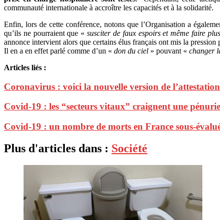
communauté internationale à accroître les capacités et à la solidarité.
Enfin, lors de cette conférence, notons que l’Organisation a égaleme
qu’ils ne pourraient que «
susciter de faux espoirs et même faire plu
annonce intervient alors que certains élus français ont mis la pressi
Il en a en effet parlé comme d’un «
don du ciel
» pouvant «
changer 
Articles liés :
Coronavirus : voici la nouvelle version de l’attestati
Covid-19 : les “secteurs vitaux” craignent une pénur
Covid-19 : un nombre de morts en France sous-évalué
Plus d'articles dans :
Société