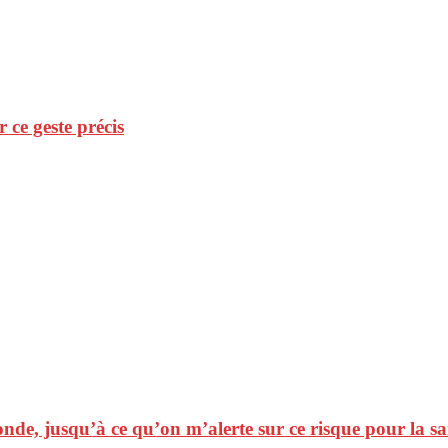
r ce geste précis
nde, jusqu’à ce qu’on m’alerte sur ce risque pour la sa