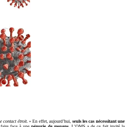
 contact étroit
. » En effet, aujourd’hui,
seuls les cas nécessitant une
 faire face à une
pénurie de moyens
. L’OMS a de ce fait invité la