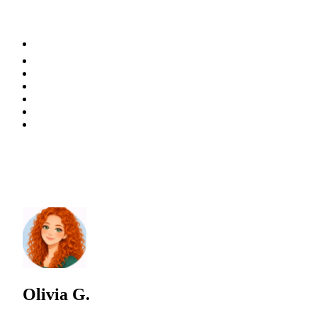
⚡️ Tendances
Alimentation
Bien-être
Chez soi
Conso
Planète
Techno
Menu
Olivia G.